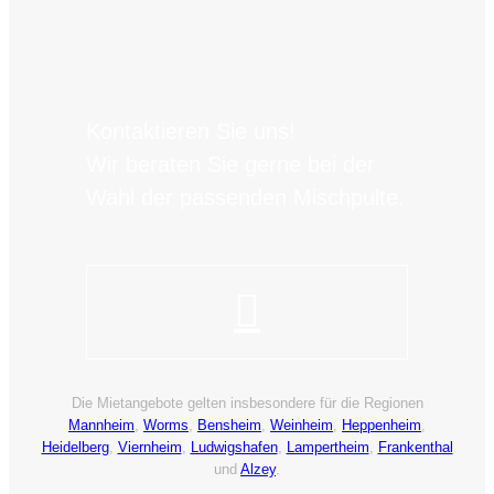
Kontaktieren Sie uns!
Wir beraten Sie gerne bei der
Wahl der passenden Mischpulte.
Die Mietangebote gelten insbesondere für die Regionen
Mannheim
,
Worms
,
Bensheim
,
Weinheim
,
Heppenheim
,
Heidelberg
,
Viernheim
,
Ludwigshafen
,
Lampertheim
,
Frankenthal
und
Alzey
.