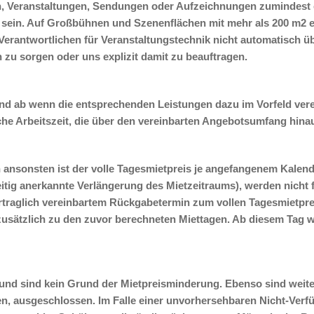
Veranstaltungen, Sendungen oder Aufzeichnungen zumindest ei
 sein. Auf Großbühnen und Szenenflächen mit mehr als 200 m2 ei
 Verantwortlichen für Veranstaltungstechnik nicht automatisch ü
 zu sorgen oder uns explizit damit zu beauftragen.
nd ab wenn die entsprechenden Leistungen dazu im Vorfeld ver
he Arbeitszeit, die über den vereinbarten Angebotsumfang hina
nsonsten ist der volle Tagesmietpreis je angefangenem Kalende
seitig anerkannte Verlängerung des Mietzeitraums), werden nicht
rtraglich vereinbartem Rückgabetermin zum vollen Tagesmietpr
 zusätzlich zu den zuvor berechneten Miettagen. Ab diesem Tag 
 und sind kein Grund der Mietpreisminderung. Ebenso sind weite
en, ausgeschlossen. Im Falle einer unvorhersehbaren Nicht-Verf