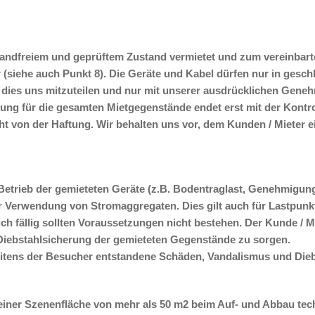
wandfreiem und geprüftem Zustand vermietet und zum vereinbart
r (siehe auch Punkt 8). Die Geräte und Kabel dürfen nur in ge
t dies uns mitzuteilen und nur mit unserer ausdrücklichen Geneh
tung für die gesamten Mietgegenstände endet erst mit der Kontrol
ht von der Haftung. Wir behalten uns vor, dem Kunden / Mieter 
etrieb der gemieteten Geräte (z.B. Bodentraglast, Genehmigungen,
r Verwendung von Stromaggregaten. Dies gilt auch für Lastpunkt
 fällig sollten Voraussetzungen nicht bestehen. Der Kunde / Mie
 Diebstahlsicherung der gemieteten Gegenstände zu sorgen.
eitens der Besucher entstandene Schäden, Vandalismus und Dieb
ner Szenenfläche von mehr als 50 m2 beim Auf- und Abbau tech