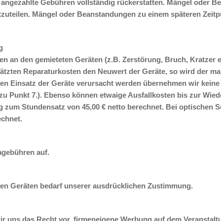
 angezahlte Gebühren vollständig rückerstatten. Mängel oder Be
tzuteilen. Mängel oder Beanstandungen zu einem späteren Zeitpu
g
n an den gemieteten Geräten (z.B. Zerstörung, Bruch, Kratzer et
tzten Reparaturkosten den Neuwert der Geräte, so wird der ma
den Einsatz der Geräte verursacht werden übernehmen wir kein
zu Punkt 7.). Ebenso können etwaige Ausfallkosten bis zur Wie
g zum Stundensatz von 45,00 € netto berechnet. Bei optischen S
echnet.
agebühren auf.
en Geräten bedarf unserer ausdrücklichen Zustimmung.
wir uns das Recht vor, firmeneigene Werbung auf dem Veranstaltu