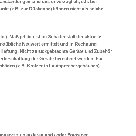
anstandungen sind uns unverzüglich, d.h. bei
nkt (z.B. zur Rückgabe) können nicht als solche
c.). Maßgeblich ist im Schadensfall der aktuelle
rktübliche Neuwert ermittelt und in Rechnung
e Haftung. Nicht zurückgebrachte Geräte und Zubehör
derbeschaffung der Geräte berechnet werden. Für
chäden (z.B. Kratzer in Lautsprechergehäusen)
ngsort zu platzieren und / oder Fotos der