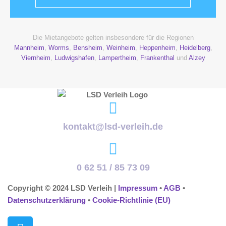
Die Mietangebote gelten insbesondere für die Regionen
Mannheim
,
Worms
,
Bensheim
,
Weinheim
,
Heppenheim
,
Heidelberg
,
Viernheim
,
Ludwigshafen
,
Lampertheim
,
Frankenthal
und
Alzey
kontakt@lsd-verleih.de
0 62 51 / 85 73 09
Copyright © 2024 LSD Verleih |
Impressum
•
AGB
•
Datenschutzerklärung
•
Cookie-Richtlinie (EU)