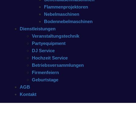
Flammenprojektoren
Nebelmaschinen
Bodennebelmaschinen
Dienstleistungen
Veranstaltungstechnik
Partyequipment
DJ Service
Hochzeit Service
Betriebsversammlungen
Firmenfeiern
Geburtstage
AGB
Kontakt
Teufel Rockster