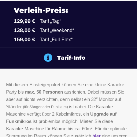
Verleih-Preis:
129,99 €
Tarif „Tag“
138,00 €
Tarif „Weekend“
159,00 €
Tarif „Full-Flex“
Tarif-Info
Mit diesem Einsteigerpaket können Sie eine kleine Karaoke-
Party bis
max. 50 Personen
ausrichten. Dabei müssen Sie
aber auf nichts verzichten, denn selbst ein 32″ Monitor auf
Ständer
ist dabei. Die Karaoke
(für Sänger oder Publikum)
Maschine verfügt über 2 Kabelmikros, ein
Upgrade auf
Funkmikros
ist problemlos möglich. Mieten Sie diese
Karaoke-Maschine für Räume bis ca. 60m². Für die optimale
Stimmung im Raum können Sie zusätzlich
hier
eine unserer