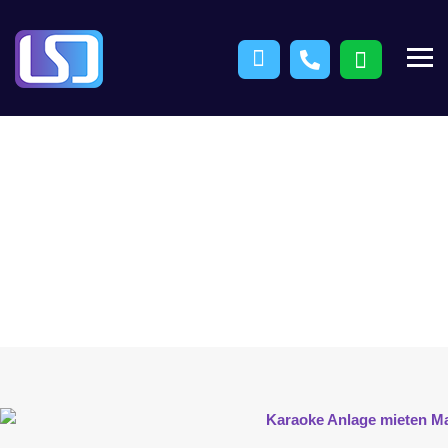
Karaoke-Anlage
„Mini“ –
Kabelmikros